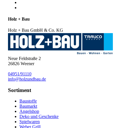
Holz + Bau
Holz + Bau GmbH & Co. KG
Neue Feldstraße 2
26826
Weener
04951/91110
info@holzundbau.de
Sortiment
Baustoffe
Baumarkt
Angelshop
Deko und Geschenke
Spielwaren
Weber Grill