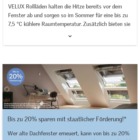
VELUX Rollläden halten die Hitze bereits vor dem
Fenster ab und sorgen so im Sommer für eine bis zu
7,5 °C kühlere Raumtemperatur. Zusätzlich bieten sie
eine zuverlässige Verdunkelung und reduzieren
Jetzt VELUX Rollläden entdecken >>
zugleich Hagel- und Regengeräusche für mehr
Wohnkomfort.
Bis zu 20% sparen mit staatlicher Förderung!*
Wer alte Dachfenster erneuert, kann von bis zu 20%