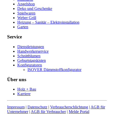
Angelshop
Deko und Geschenke
Spielwaren
Weber Grill
Heizung – Sanitär – Elektroinstallation
Garten
Service
Dienstleistungen
Handwerkerservice
Schnittblumen
Geburtstagskisten
Konfiguratoren
ISOVER Dämmstoffkonfigurator
Über uns
Holz + Bau
Karriere
Impressum
|
Datenschutz
|
Verbraucherschlichtung
|
AGB für
Unternehmer
|
AGB für Verbraucher
|
Melde Portal