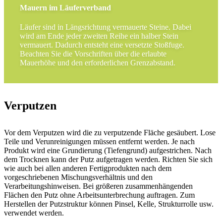
Mauern im Läuferverband
Läufer sind in Längsrichtung vermauerte Steine. Dabei
wird am Ende jeder zweiten Reihe ein halber Stein
vermauert. Dadurch entsteht eine versetzte Stoßfuge.
Beachten Sie die Vorschriften über die erlaubte
Mauerhöhe und den erforderlichen Grenzabstand.
Verputzen
Vor dem Verputzen wird die zu verputzende Fläche gesäubert. Lose
Teile und Verunreinigungen müssen entfernt werden. Je nach
Produkt wird eine Grundierung (Tiefengrund) aufgestrichen. Nach
dem Trocknen kann der Putz aufgetragen werden. Richten Sie sich
wie auch bei allen anderen Fertigprodukten nach dem
vorgeschriebenen Mischungsverhältnis und den
Verarbeitungshinweisen. Bei größeren zusammenhängenden
Flächen den Putz ohne Arbeitsunterbrechung auftragen. Zum
Herstellen der Putzstruktur können Pinsel, Kelle, Strukturrolle usw.
verwendet werden.