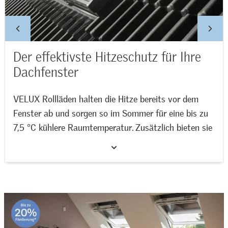
Der effektivste Hitzeschutz für Ihre
Dachfenster
VELUX Rollläden halten die Hitze bereits vor dem
Fenster ab und sorgen so im Sommer für eine bis zu
7,5 °C kühlere Raumtemperatur. Zusätzlich bieten sie
eine zuverlässige Verdunkelung und reduzieren
Jetzt VELUX Rollläden entdecken >>
zugleich Hagel- und Regengeräusche für mehr
Wohnkomfort.